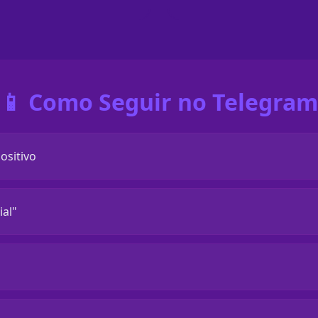
📱 Como Seguir no Telegram
ositivo
al"