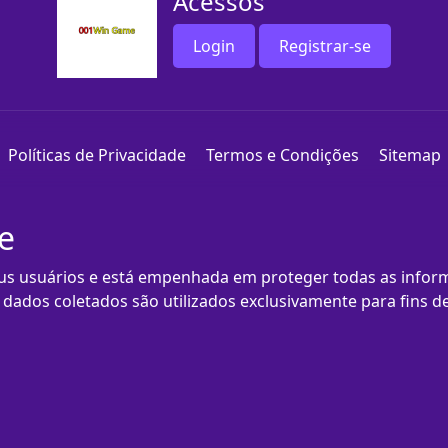
Acessos
Login
Registrar-se
Políticas de Privacidade
Termos e Condições
Sitemap
de
eus usuários e está empenhada em proteger todas as infor
dados coletados são utilizados exclusivamente para fins d