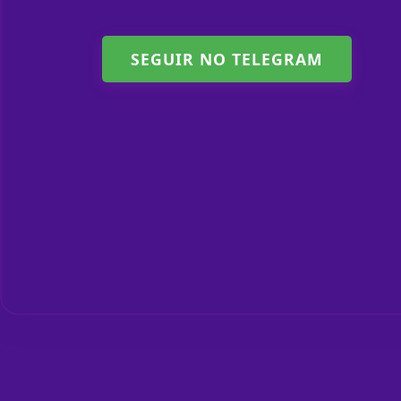
SEGUIR NO TELEGRAM