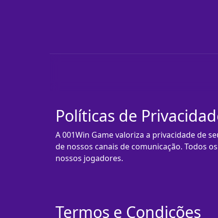
Políticas de Privacida
A 001Win Game valoriza a privacidade de s
de nossos canais de comunicação. Todos os 
nossos jogadores.
Termos e Condições