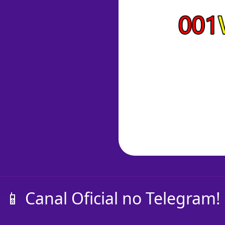
📱 Canal Oficial no Telegram!