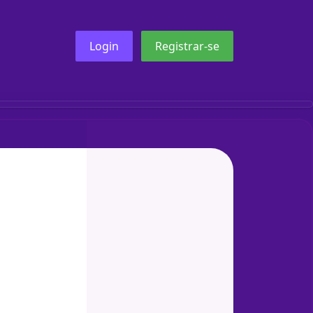
Login
Registrar-se