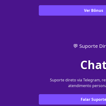
Ver Bônus
💬 Suporte Di
Cha
Suporte direto via Telegram, r
atendimento persona
Falar Suport