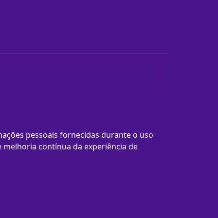
mações pessoais fornecidas durante o uso
e melhoria contínua da experiência de