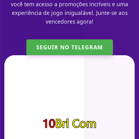
você tem acesso a promoções incríveis e uma
experiência de jogo inigualável. Junte-se aos
vencedores agora!
SEGUIR NO TELEGRAM