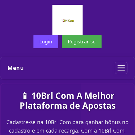
Login
Registrar-se
Menu
📱 10Brl Com A Melhor
Plataforma de Apostas
Cadastre-se na 10Brl Com para ganhar bônus no
cadastro e em cada recarga. Com a 10Brl Com,