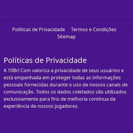
Políticas de Privacidade
Termos e Condições
Sitemap
Políticas de Privacidade
A 10Brl Com valoriza a privacidade de seus usuários e
está empenhada em proteger todas as informações
pessoais fornecidas durante o uso de nossos canais de
comunicação. Todos os dados coletados são utilizados
exclusivamente para fins de melhoria contínua da
experiência de nossos jogadores.