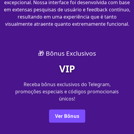
excepcional. Nossa interface foi desenvolvida com base
em extensas pesquisas de usuário e feedback contínuo,
resultando em uma experiência que é tanto
visualmente atraente quanto extremamente funcional.
🎁 Bônus Exclusivos
VIP
Receba bônus exclusivos do Telegram,
promoções especiais e códigos promocionais
únicos!
Ver Bônus