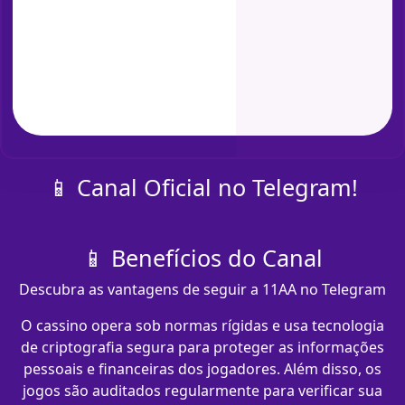
📱 Canal Oficial no Telegram!
📱 Benefícios do Canal
Descubra as vantagens de seguir a 11AA no Telegram
O cassino opera sob normas rígidas e usa tecnologia
de criptografia segura para proteger as informações
pessoais e financeiras dos jogadores. Além disso, os
jogos são auditados regularmente para verificar sua