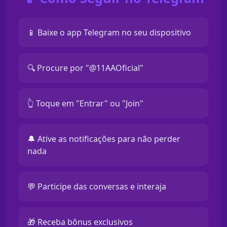
📱 Baixe o app Telegram no seu dispositivo
🔍 Procure por "@11AAOficial"
👆 Toque em "Entrar" ou "Join"
🔔 Ative as notificações para não perder
nada
💬 Participe das conversas e interaja
🎁 Receba bônus exclusivos