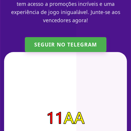
tem acesso a promoções incríveis e uma
experiência de jogo inigualável. Junte-se aos
vencedores agora!
SEGUIR NO TELEGRAM