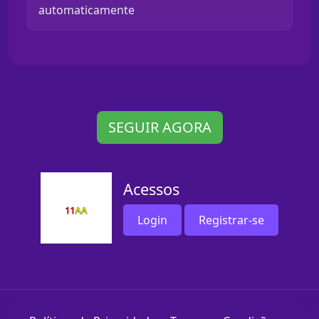
automaticamente
SEGUIR AGORA
Acessos
Login
Registrar-se