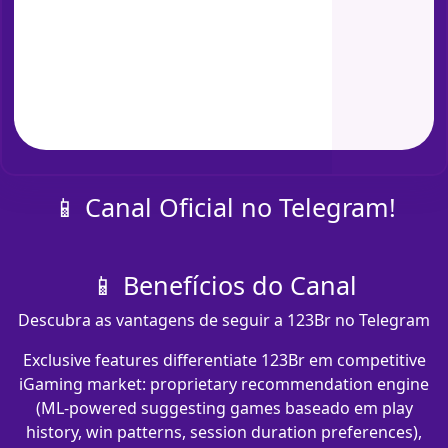
📱 Canal Oficial no Telegram!
📱 Benefícios do Canal
Descubra as vantagens de seguir a 123Br no Telegram
Exclusive features differentiate 123Br em competitive
iGaming market: proprietary recommendation engine
(ML-powered suggesting games baseado em play
history, win patterns, session duration preferences),