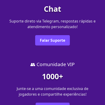
Chat
Suporte direto via Telegram, respostas rápidas e
atendimento personalizado!
Falar Suporte
👥 Comunidade VIP
1000+
Junte-se a uma comunidade exclusiva de
jogadores e compartilhe experiências!