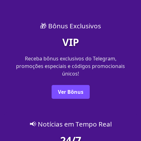
🎁 Bônus Exclusivos
VIP
Receba bônus exclusivos do Telegram,
promoções especiais e códigos promocionais
únicos!
Ver Bônus
📢 Notícias em Tempo Real
24/7