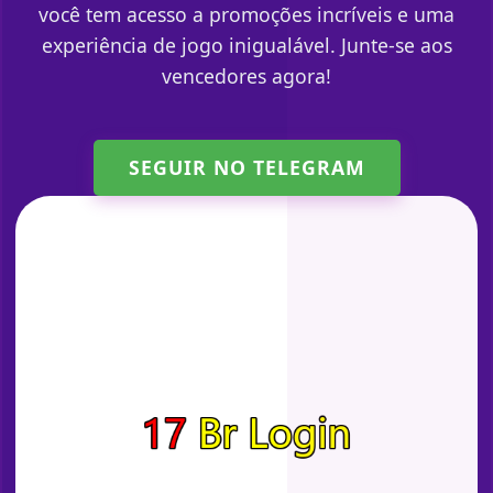
você tem acesso a promoções incríveis e uma
experiência de jogo inigualável. Junte-se aos
vencedores agora!
SEGUIR NO TELEGRAM