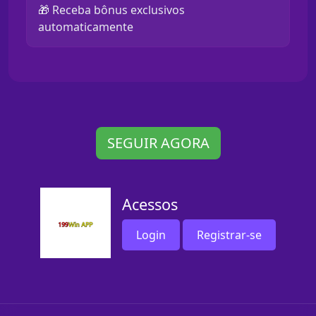
🎁 Receba bônus exclusivos
automaticamente
SEGUIR AGORA
Acessos
Login
Registrar-se