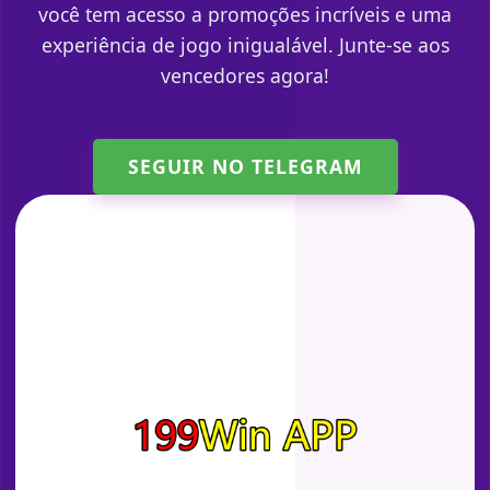
você tem acesso a promoções incríveis e uma
experiência de jogo inigualável. Junte-se aos
vencedores agora!
SEGUIR NO TELEGRAM