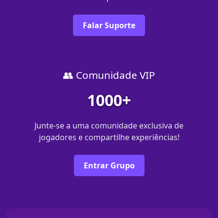
Falar Suporte
👥 Comunidade VIP
1000+
Junte-se a uma comunidade exclusiva de
jogadores e compartilhe experiências!
Entrar Grupo