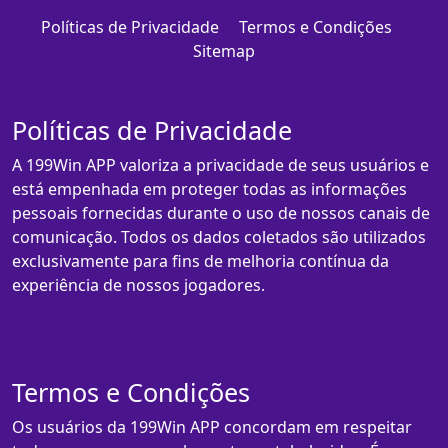
Políticas de Privacidade
Termos e Condições
Sitemap
Políticas de Privacidade
A 199Win APP valoriza a privacidade de seus usuários e
está empenhada em proteger todas as informações
pessoais fornecidas durante o uso de nossos canais de
comunicação. Todos os dados coletados são utilizados
exclusivamente para fins de melhoria contínua da
experiência de nossos jogadores.
Termos e Condições
Os usuários da 199Win APP concordam em respeitar