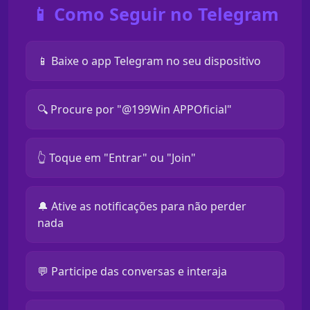
📱 Como Seguir no Telegram
📱 Baixe o app Telegram no seu dispositivo
🔍 Procure por "@199Win APPOficial"
👆 Toque em "Entrar" ou "Join"
🔔 Ative as notificações para não perder
nada
💬 Participe das conversas e interaja