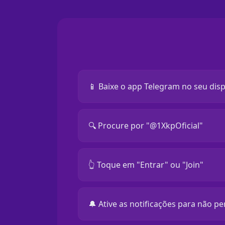
📱 Baixe o app Telegram no seu disp
🔍 Procure por "@1XkpOficial"
👆 Toque em "Entrar" ou "Join"
🔔 Ative as notificações para não p