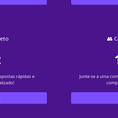
reto
👥 
t
espostas rápidas e
Junte-se a uma com
lizado!
compa
e