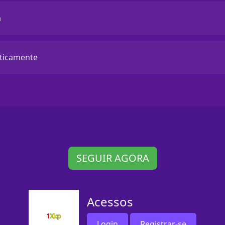
a
aticamente
SEGUIR AGORA
Acessos
Login
Registrar-se