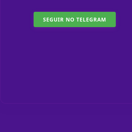
SEGUIR NO TELEGRAM