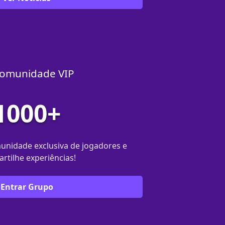
Comunidade VIP
1000+
unidade exclusiva de jogadores e
rtilhe experiências!
Entrar Grupo