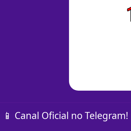
📱 Canal Oficial no Telegram!