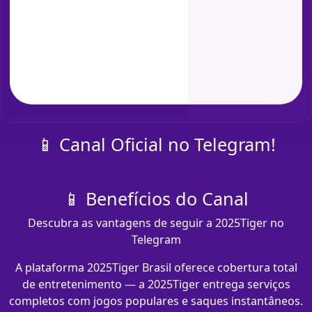
📱 Canal Oficial no Telegram!
📱 Benefícios do Canal
Descubra as vantagens de seguir a 2025Tiger no
Telegram
A plataforma 2025Tiger Brasil oferece cobertura total
de entretenimento — a 2025Tiger entrega serviços
completos com jogos populares e saques instantâneos.