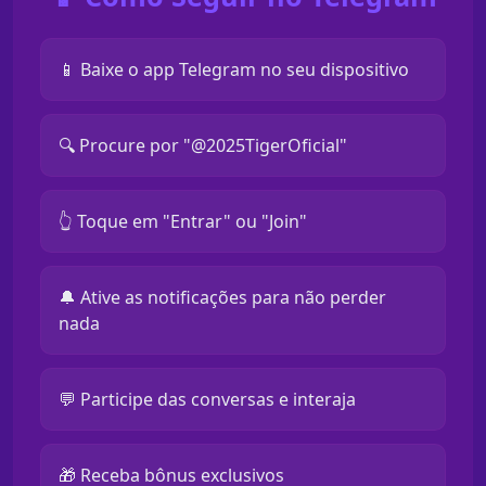
📱 Baixe o app Telegram no seu dispositivo
🔍 Procure por "@2025TigerOficial"
👆 Toque em "Entrar" ou "Join"
🔔 Ative as notificações para não perder
nada
💬 Participe das conversas e interaja
🎁 Receba bônus exclusivos