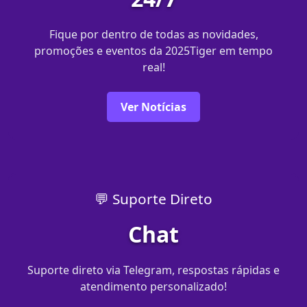
Fique por dentro de todas as novidades,
promoções e eventos da 2025Tiger em tempo
real!
Ver Notícias
💬 Suporte Direto
Chat
Suporte direto via Telegram, respostas rápidas e
atendimento personalizado!