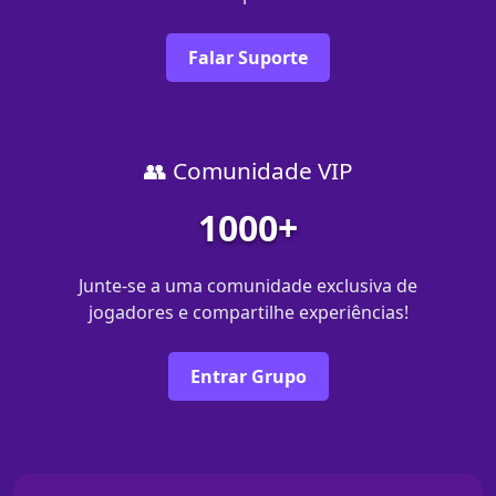
Falar Suporte
👥 Comunidade VIP
1000+
Junte-se a uma comunidade exclusiva de
jogadores e compartilhe experiências!
Entrar Grupo