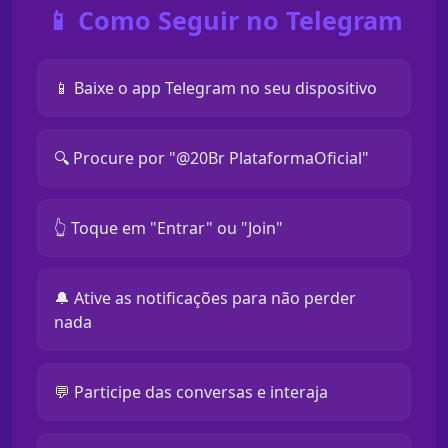
📱 Como Seguir no Telegram
📱 Baixe o app Telegram no seu dispositivo
🔍 Procure por "@20Br PlataformaOficial"
👆 Toque em "Entrar" ou "Join"
🔔 Ative as notificações para não perder
nada
💬 Participe das conversas e interaja