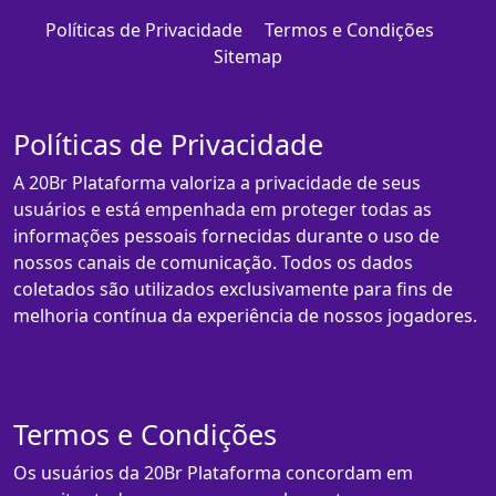
Políticas de Privacidade
Termos e Condições
Sitemap
Políticas de Privacidade
A 20Br Plataforma valoriza a privacidade de seus
usuários e está empenhada em proteger todas as
informações pessoais fornecidas durante o uso de
nossos canais de comunicação. Todos os dados
coletados são utilizados exclusivamente para fins de
melhoria contínua da experiência de nossos jogadores.
Termos e Condições
Os usuários da 20Br Plataforma concordam em