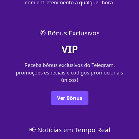
com entretenimento a qualquer hora.
🎁 Bônus Exclusivos
VIP
Receba bônus exclusivos do Telegram,
promoções especiais e códigos promocionais
únicos!
Ver Bônus
📢 Notícias em Tempo Real