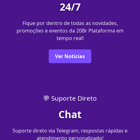
24/7
Fique por dentro de todas as novidades,
promoções e eventos da 20Br Plataforma em
tempo real!
Ver Notícias
💬 Suporte Direto
Chat
Suporte direto via Telegram, respostas rápidas e
atendimento personalizado!