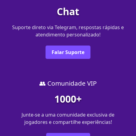
Chat
Suporte direto via Telegram, respostas rápidas e
atendimento personalizado!
Falar Suporte
👥 Comunidade VIP
1000+
Junte-se a uma comunidade exclusiva de
jogadores e compartilhe experiências!