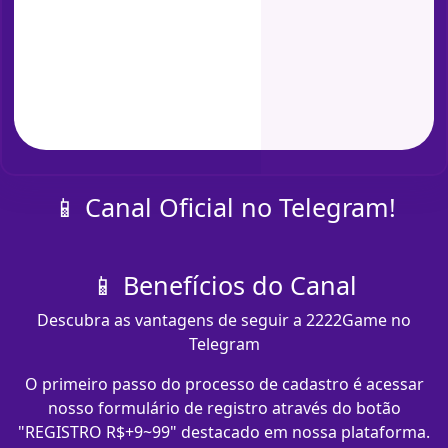
📱 Canal Oficial no Telegram!
📱 Benefícios do Canal
Descubra as vantagens de seguir a 2222Game no
Telegram
O primeiro passo do processo de cadastro é acessar
nosso formulário de registro através do botão
"REGISTRO R$+9~99" destacado em nossa plataforma.