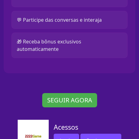
💬 Participe das conversas e interaja
🎁 Receba bônus exclusivos
automaticamente
SEGUIR AGORA
Acessos