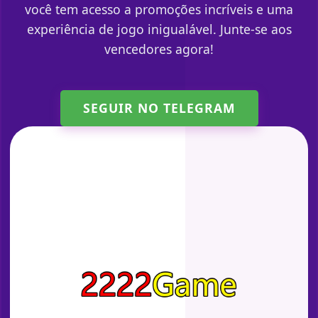
você tem acesso a promoções incríveis e uma
experiência de jogo inigualável. Junte-se aos
vencedores agora!
SEGUIR NO TELEGRAM