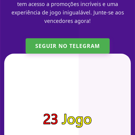
tem acesso a promoções incríveis e uma
experiência de jogo inigualável. Junte-se aos
vencedores agora!
SEGUIR NO TELEGRAM