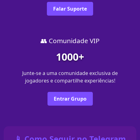
Falar Suporte
👥 Comunidade VIP
1000+
Junte-se a uma comunidade exclusiva de
jogadores e compartilhe experiências!
Entrar Grupo
📱 Como Seguir no Telegram