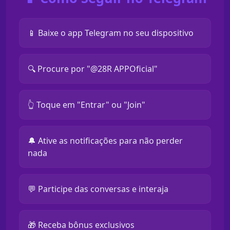
📱 Baixe o app Telegram no seu dispositivo
🔍 Procure por "@28R APPOficial"
👆 Toque em "Entrar" ou "Join"
🔔 Ative as notificações para não perder
nada
💬 Participe das conversas e interaja
🎁 Receba bônus exclusivos