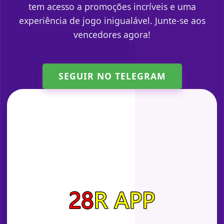
tem acesso a promoções incríveis e uma
experiência de jogo inigualável. Junte-se aos
vencedores agora!
SEGUIR NO TELEGRAM