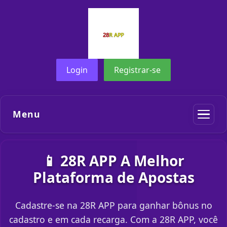
Login
Registrar-se
Menu
📱 28R APP A Melhor
Plataforma de Apostas
Cadastre-se na 28R APP para ganhar bônus no
cadastro e em cada recarga. Com a 28R APP, você