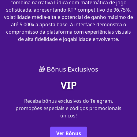
combina narrativa lúdica com matemática de jogo
sofisticada, apresentando RTP competitivo de 96.75%,
volatilidade média-alta e potencial de ganho máximo de
até 5.000x a aposta base. A interface demonstra o
compromisso da plataforma com experiências visuais
de alta fidelidade e jogabilidade envolvente.
🎁 Bônus Exclusivos
VIP
Receba bônus exclusivos do Telegram,
promoções especiais e códigos promocionais
únicos!
Ver Bônus