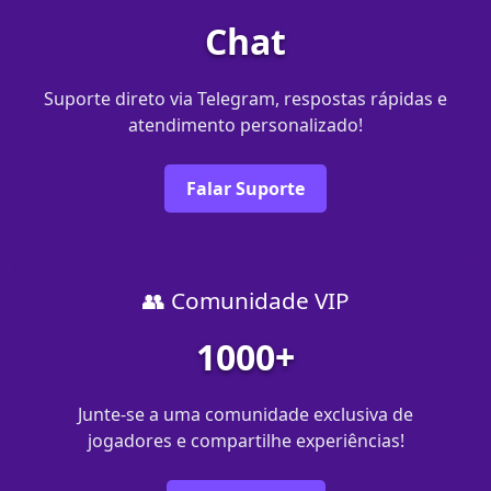
Chat
Suporte direto via Telegram, respostas rápidas e
atendimento personalizado!
Falar Suporte
👥 Comunidade VIP
1000+
Junte-se a uma comunidade exclusiva de
jogadores e compartilhe experiências!