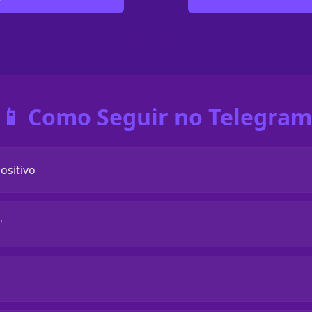
📱 Como Seguir no Telegram
ositivo
"