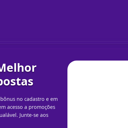
Melhor
postas
 bônus no cadastro e em
tem acesso a promoções
ualável. Junte-se aos