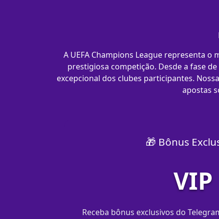
A UEFA Champions League representa o mai
prestigiosa competição. Desde a fase de
excepcional dos clubes participantes. Nos
apostas s
🎁 Bônus Exclu
VIP
Receba bônus exclusivos do Telegra