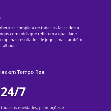
m
obertura completa de todas as fases desta
 jogos com odds que refletem a qualidade
não apenas resultados de jogos, mas também
etalhadas.
cias em Tempo Real
24/7
e todas as novidades, promoções e