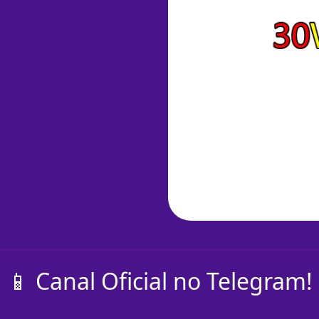
📱 Canal Oficial no Telegram!