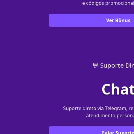
e códigos promocionai
Ver Bônus
💬 Suporte Di
Cha
Suporte direto via Telegram, r
atendimento persona
Falar Suport