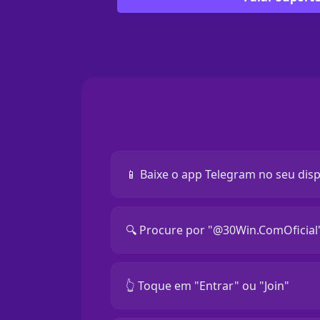
📱 Baixe o app Telegram no seu disp
🔍 Procure por "@30Win.ComOficial
👆 Toque em "Entrar" ou "Join"