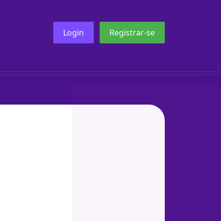
Login
Registrar-se