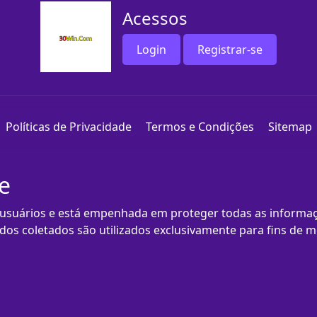
Acessos
Login
Registrar-se
Políticas de Privacidade
Termos e Condições
Sitemap
de
s usuários e está empenhada em proteger todas as informaç
os coletados são utilizados exclusivamente para fins de m