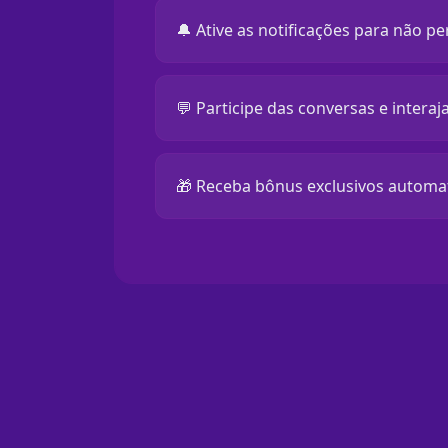
🔔 Ative as notificações para não p
💬 Participe das conversas e interaj
🎁 Receba bônus exclusivos autom