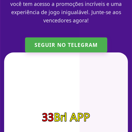
você tem acesso a promoções incríveis e uma
experiência de jogo inigualável. Junte-se aos
vencedores agora!
SEGUIR NO TELEGRAM