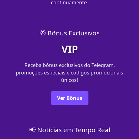
continuamente.
🎁 Bônus Exclusivos
VIP
Receba bônus exclusivos do Telegram,
promoções especiais e códigos promocionais
únicos!
Ver Bônus
📢 Notícias em Tempo Real