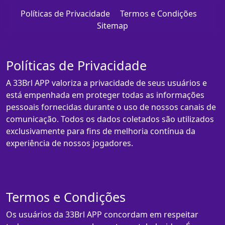
Políticas de Privacidade
Termos e Condições
Sitemap
Políticas de Privacidade
A 33Brl APP valoriza a privacidade de seus usuários e
está empenhada em proteger todas as informações
pessoais fornecidas durante o uso de nossos canais de
comunicação. Todos os dados coletados são utilizados
exclusivamente para fins de melhoria contínua da
experiência de nossos jogadores.
Termos e Condições
Os usuários da 33Brl APP concordam em respeitar