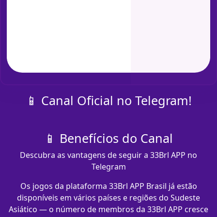
📱 Canal Oficial no Telegram!
📱 Benefícios do Canal
Descubra as vantagens de seguir a 33Brl APP no
Telegram
Os jogos da plataforma 33Brl APP Brasil já estão
disponíveis em vários países e regiões do Sudeste
Asiático — o número de membros da 33Brl APP cresce