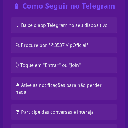
📱 Como Seguir no Telegram
📱 Baixe o app Telegram no seu dispositivo
🔍 Procure por "@3537 VipOficial"
👆 Toque em "Entrar" ou "Join"
🔔 Ative as notificações para não perder
nada
💬 Participe das conversas e interaja