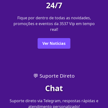
24/7
Fique por dentro de todas as novidades,
promoções e eventos da 3537 Vip em tempo
real!
Ver Notícias
💬 Suporte Direto
Chat
Suporte direto via Telegram, respostas rápidas e
atendimento personalizado!