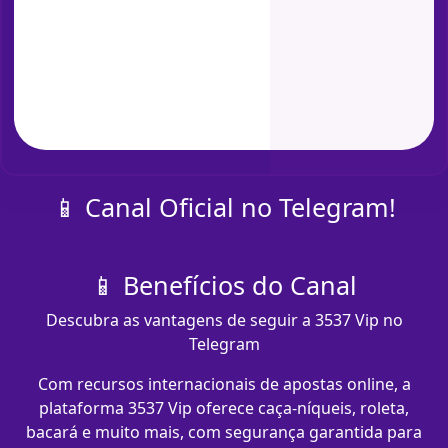
📱 Canal Oficial no Telegram!
📱 Benefícios do Canal
Descubra as vantagens de seguir a 3537 Vip no
Telegram
Com recursos internacionais de apostas online, a
plataforma 3537 Vip oferece caça-níqueis, roleta,
bacará e muito mais, com segurança garantida para