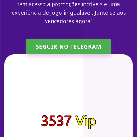
tem acesso a promoções incríveis e uma
experiência de jogo inigualável. Junte-se aos
vencedores agora!
SEGUIR NO TELEGRAM