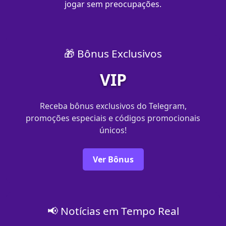
jogar sem preocupações.
🎁 Bônus Exclusivos
VIP
Receba bônus exclusivos do Telegram,
promoções especiais e códigos promocionais
únicos!
Ver Bônus
📢 Notícias em Tempo Real