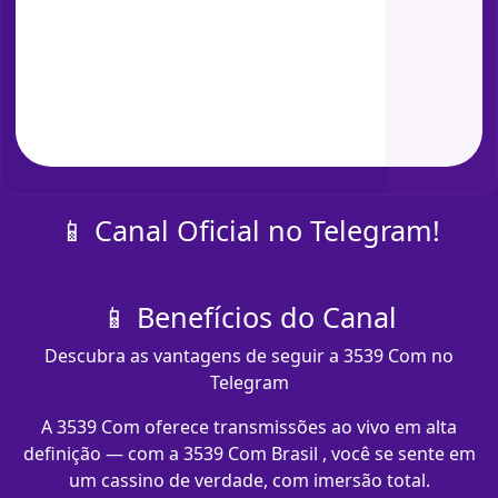
📱 Canal Oficial no Telegram!
📱 Benefícios do Canal
Descubra as vantagens de seguir a 3539 Com no
Telegram
A 3539 Com oferece transmissões ao vivo em alta
definição — com a 3539 Com Brasil , você se sente em
um cassino de verdade, com imersão total.