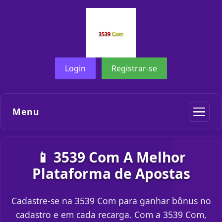
Login
Registrar-se
Menu
📱 3539 Com A Melhor
Plataforma de Apostas
Cadastre-se na 3539 Com para ganhar bônus no
cadastro e em cada recarga. Com a 3539 Com,