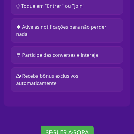
👆 Toque em "Entrar" ou "Join"
🔔 Ative as notificações para não perder
nada
💬 Participe das conversas e interaja
🎁 Receba bônus exclusivos
automaticamente
SEGUIR AGORA