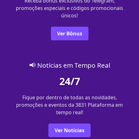
Receba bônus exclusivos do Telegram,
promoções especiais e códigos promocionais
únicos!
Ver Bônus
📢 Notícias em Tempo Real
24/7
Fique por dentro de todas as novidades,
promoções e eventos da 3831 Plataforma em
tempo real!
Ver Notícias