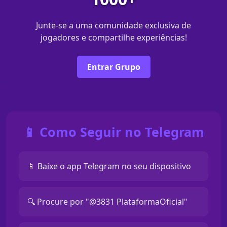
Junte-se a uma comunidade exclusiva de
jogadores e compartilhe experiências!
Entrar Grupo
📱 Como Seguir no Telegram
📱 Baixe o app Telegram no seu dispositivo
🔍 Procure por "@3831 PlataformaOficial"