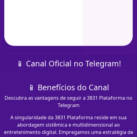
📱 Canal Oficial no Telegram!
📱 Benefícios do Canal
Descubra as vantagens de seguir a 3831 Plataforma no
Telegram
A singularidade da 3831 Plataforma reside em sua
abordagem sistêmica e multidimensional ao
entretenimento digital. Empregamos uma estratégia de