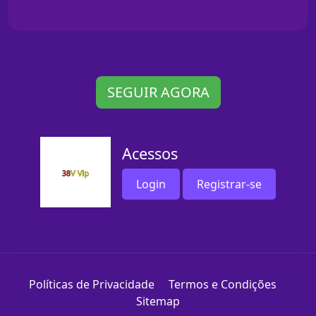
SEGUIR AGORA
Acessos
Login
Registrar-se
Políticas de Privacidade
Termos e Condições
Sitemap