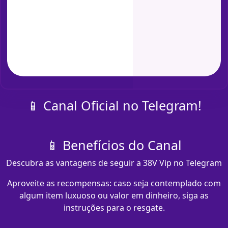
📱 Canal Oficial no Telegram!
📱 Benefícios do Canal
Descubra as vantagens de seguir a 38V Vip no Telegram
Aproveite as recompensas: caso seja contemplado com
algum item luxuoso ou valor em dinheiro, siga as
instruções para o resgate.