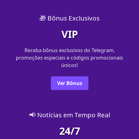
🎁 Bônus Exclusivos
VIP
Receba bônus exclusivos do Telegram,
promoções especiais e códigos promocionais
únicos!
Ver Bônus
📢 Notícias em Tempo Real
24/7