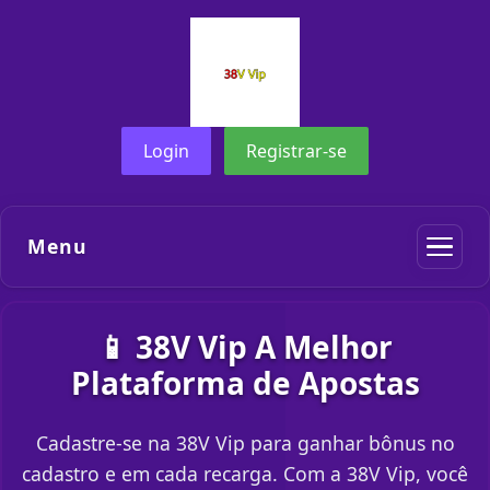
Login
Registrar-se
Menu
📱 38V Vip A Melhor
Plataforma de Apostas
Cadastre-se na 38V Vip para ganhar bônus no
cadastro e em cada recarga. Com a 38V Vip, você