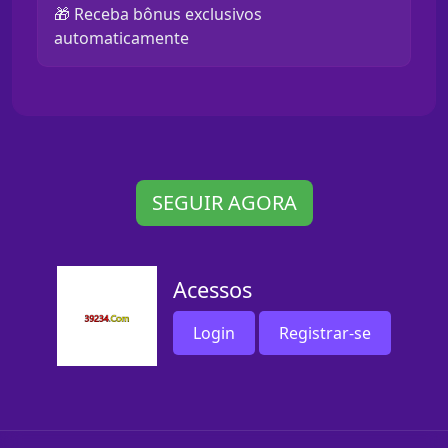
🎁 Receba bônus exclusivos
automaticamente
SEGUIR AGORA
Acessos
Login
Registrar-se