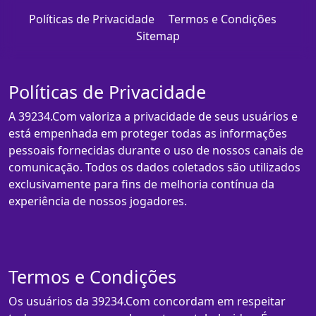
Políticas de Privacidade
Termos e Condições
Sitemap
Políticas de Privacidade
A 39234.Com valoriza a privacidade de seus usuários e
está empenhada em proteger todas as informações
pessoais fornecidas durante o uso de nossos canais de
comunicação. Todos os dados coletados são utilizados
exclusivamente para fins de melhoria contínua da
experiência de nossos jogadores.
Termos e Condições
Os usuários da 39234.Com concordam em respeitar