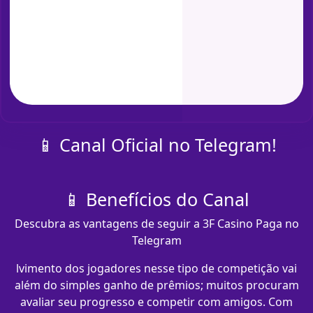
📱 Canal Oficial no Telegram!
📱 Benefícios do Canal
Descubra as vantagens de seguir a 3F Casino Paga no
Telegram
lvimento dos jogadores nesse tipo de competição vai
além do simples ganho de prêmios; muitos procuram
avaliar seu progresso e competir com amigos. Com