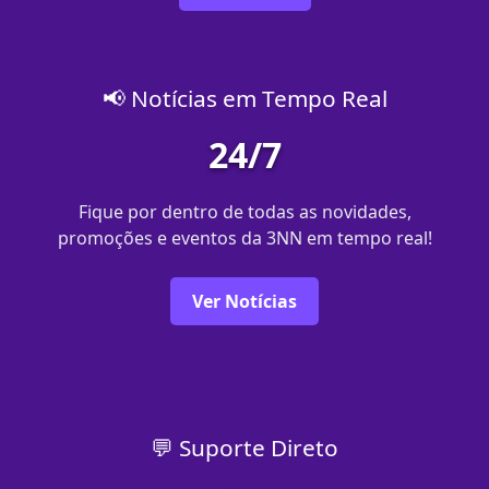
📢 Notícias em Tempo Real
24/7
Fique por dentro de todas as novidades,
promoções e eventos da 3NN em tempo real!
Ver Notícias
💬 Suporte Direto