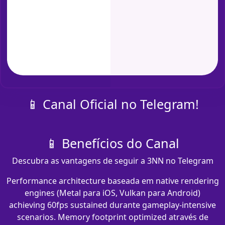
📱 Canal Oficial no Telegram!
📱 Benefícios do Canal
Descubra as vantagens de seguir a 3NN no Telegram
Performance architecture baseada em native rendering
engines (Metal para iOS, Vulkan para Android)
achieving 60fps sustained durante gameplay-intensive
scenarios. Memory footprint optimized através de