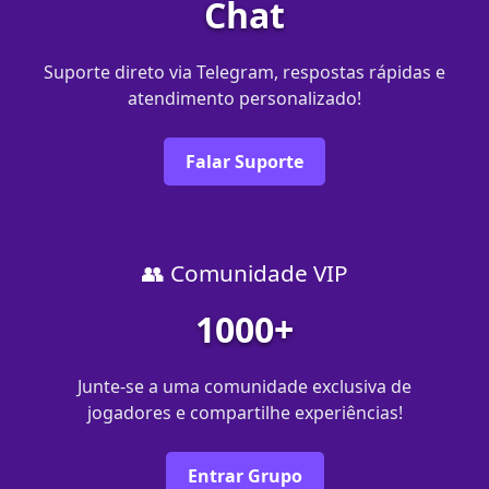
Chat
Suporte direto via Telegram, respostas rápidas e
atendimento personalizado!
Falar Suporte
👥 Comunidade VIP
1000+
Junte-se a uma comunidade exclusiva de
jogadores e compartilhe experiências!
Entrar Grupo