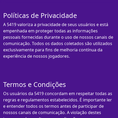
Políticas de Privacidade
A 5419 valoriza a privacidade de seus usuários e está
empenhada em proteger todas as informações
pessoais fornecidas durante o uso de nossos canais de
comunicação. Todos os dados coletados são utilizados
exclusivamente para fins de melhoria contínua da
experiência de nossos jogadores.
Termos e Condições
Os usuários da 5419 concordam em respeitar todas as
regras e regulamentos estabelecidos. É importante ler
e entender todos os termos antes de participar de
nossos canais de comunicação. A violação destes