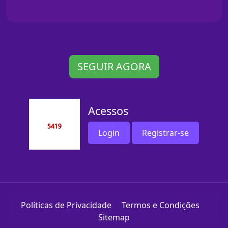
SEGUIR AGORA
Acessos
Login
Registrar-se
Políticas de Privacidade
Termos e Condições
Sitemap