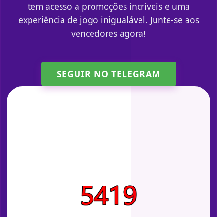
tem acesso a promoções incríveis e uma
experiência de jogo inigualável. Junte-se aos
vencedores agora!
SEGUIR NO TELEGRAM