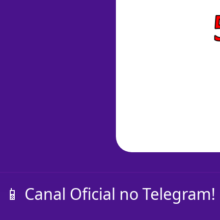
📱 Canal Oficial no Telegram!