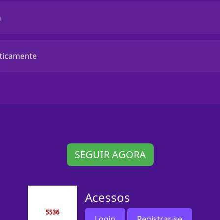
a
aticamente
SEGUIR AGORA
Acessos
Login
Registrar-se