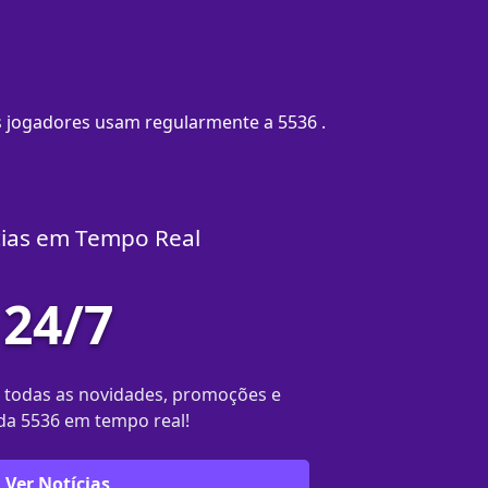
s jogadores usam regularmente a 5536 .
cias em Tempo Real
24/7
e todas as novidades, promoções e
da 5536 em tempo real!
Ver Notícias