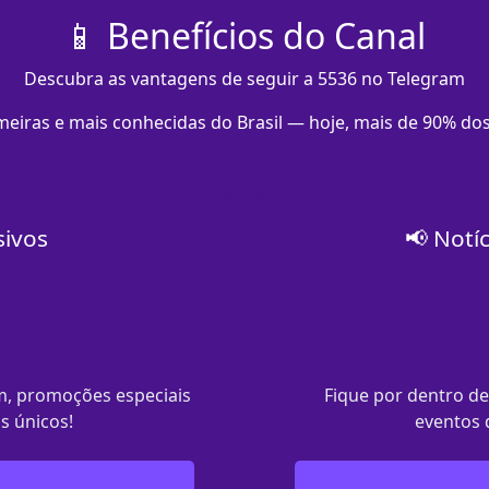
📱 Benefícios do Canal
Descubra as vantagens de seguir a 5536 no Telegram
imeiras e mais conhecidas do Brasil — hoje, mais de 90% do
sivos
📢 Notí
m, promoções especiais
Fique por dentro d
s únicos!
eventos 