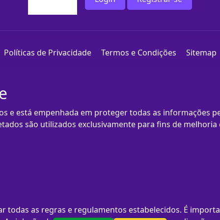
Políticas de Privacidade
Termos e Condições
Sitemap
de
rios e está empenhada em proteger todas as informações p
tados são utilizados exclusivamente para fins de melhoria
 todas as regras e regulamentos estabelecidos. É importa