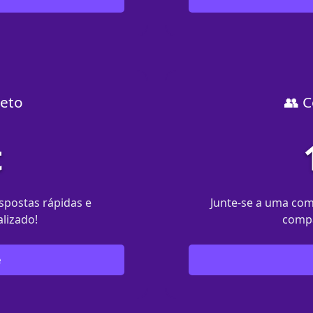
reto
👥 
t
espostas rápidas e
Junte-se a uma com
lizado!
compa
e