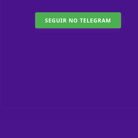
SEGUIR NO TELEGRAM