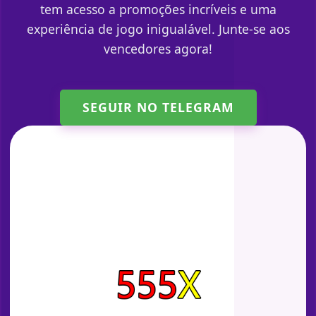
tem acesso a promoções incríveis e uma
experiência de jogo inigualável. Junte-se aos
vencedores agora!
SEGUIR NO TELEGRAM