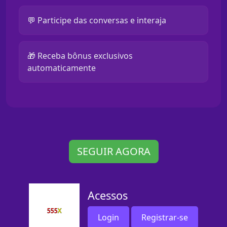
💬 Participe das conversas e interaja
🎁 Receba bônus exclusivos
automaticamente
SEGUIR AGORA
Acessos
Login
Registrar-se