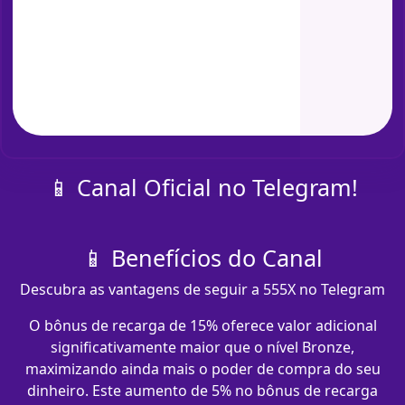
📱 Canal Oficial no Telegram!
📱 Benefícios do Canal
Descubra as vantagens de seguir a 555X no Telegram
O bônus de recarga de 15% oferece valor adicional
significativamente maior que o nível Bronze,
maximizando ainda mais o poder de compra do seu
dinheiro. Este aumento de 5% no bônus de recarga