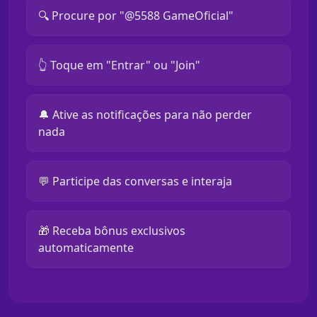
🔍 Procure por "@5588 GameOficial"
👆 Toque em "Entrar" ou "Join"
🔔 Ative as notificações para não perder
nada
💬 Participe das conversas e interaja
🎁 Receba bônus exclusivos
automaticamente