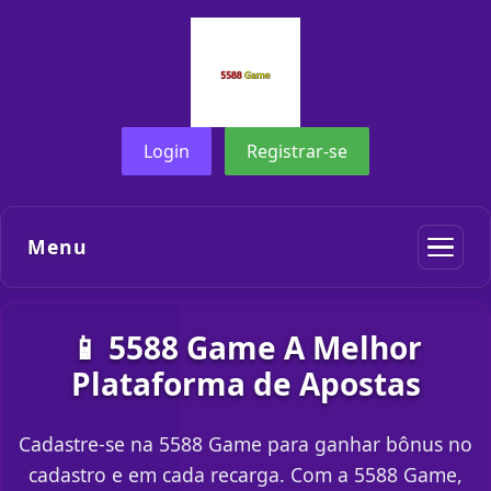
Login
Registrar-se
Menu
📱 5588 Game A Melhor
Plataforma de Apostas
Cadastre-se na 5588 Game para ganhar bônus no
cadastro e em cada recarga. Com a 5588 Game,