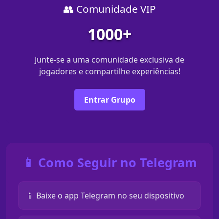
👥 Comunidade VIP
1000+
Junte-se a uma comunidade exclusiva de
jogadores e compartilhe experiências!
Entrar Grupo
📱 Como Seguir no Telegram
📱 Baixe o app Telegram no seu dispositivo