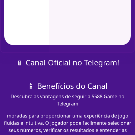
📱 Canal Oficial no Telegram!
📱 Benefícios do Canal
Descubra as vantagens de seguir a 5588 Game no
Telegram
moradas para proporcionar uma experiência de jogo
fluidas e intuitiva. O jogador pode facilmente selecionar
seus números, verificar os resultados e entender as