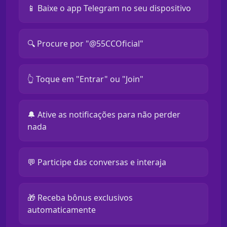
📱 Baixe o app Telegram no seu dispositivo
🔍 Procure por "@55CCOficial"
👆 Toque em "Entrar" ou "Join"
🔔 Ative as notificações para não perder
nada
💬 Participe das conversas e interaja
🎁 Receba bônus exclusivos
automaticamente