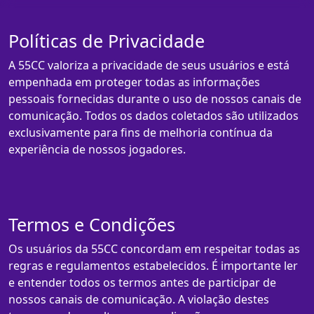
Políticas de Privacidade
A 55CC valoriza a privacidade de seus usuários e está
empenhada em proteger todas as informações
pessoais fornecidas durante o uso de nossos canais de
comunicação. Todos os dados coletados são utilizados
exclusivamente para fins de melhoria contínua da
experiência de nossos jogadores.
Termos e Condições
Os usuários da 55CC concordam em respeitar todas as
regras e regulamentos estabelecidos. É importante ler
e entender todos os termos antes de participar de
nossos canais de comunicação. A violação destes