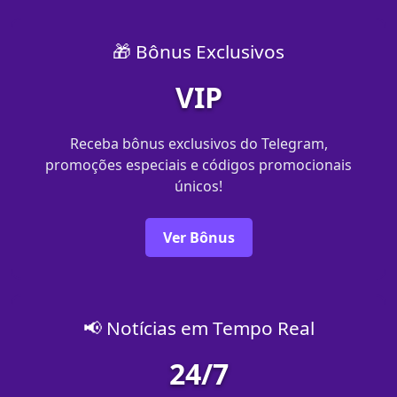
🎁 Bônus Exclusivos
VIP
Receba bônus exclusivos do Telegram,
promoções especiais e códigos promocionais
únicos!
Ver Bônus
📢 Notícias em Tempo Real
24/7