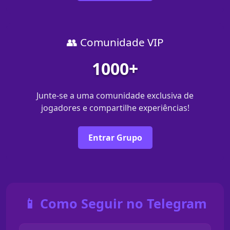
👥 Comunidade VIP
1000+
Junte-se a uma comunidade exclusiva de
jogadores e compartilhe experiências!
Entrar Grupo
📱 Como Seguir no Telegram