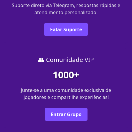
Suporte direto via Telegram, respostas rápidas e
atendimento personalizado!
Falar Suporte
👥 Comunidade VIP
1000+
Junte-se a uma comunidade exclusiva de
jogadores e compartilhe experiências!
Entrar Grupo