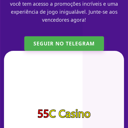
você tem acesso a promoções incríveis e uma
experiência de jogo inigualável. Junte-se aos
vencedores agora!
SEGUIR NO TELEGRAM