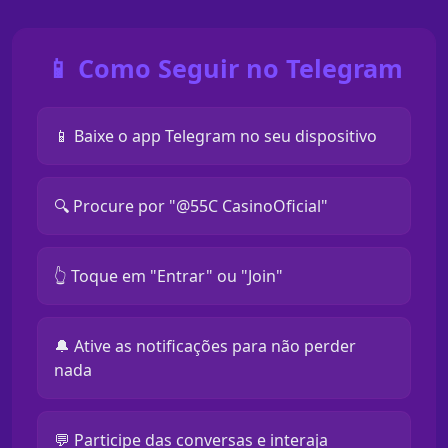
📱 Como Seguir no Telegram
📱 Baixe o app Telegram no seu dispositivo
🔍 Procure por "@55C CasinoOficial"
👆 Toque em "Entrar" ou "Join"
🔔 Ative as notificações para não perder
nada
💬 Participe das conversas e interaja