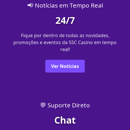
📢 Notícias em Tempo Real
24/7
Fique por dentro de todas as novidades,
promoções e eventos da 55C Casino em tempo
real!
Ver Notícias
💬 Suporte Direto
Chat