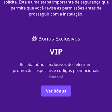
solicita. Esta é uma etapa importante de segurança que
permite que você revise as permissões antes de
prosseguir com a instalação.
🎁 Bônus Exclusivos
VIP
Receba bônus exclusivos do Telegram,
promoções especiais e códigos promocionais
únicos!
Ver Bônus