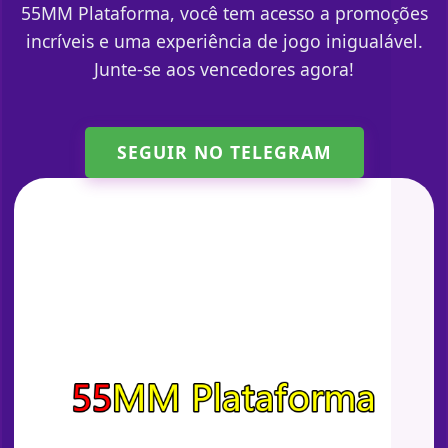
55MM Plataforma, você tem acesso a promoções
incríveis e uma experiência de jogo inigualável.
Junte-se aos vencedores agora!
SEGUIR NO TELEGRAM