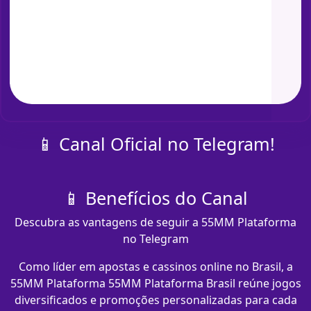
📱 Canal Oficial no Telegram!
📱 Benefícios do Canal
Descubra as vantagens de seguir a 55MM Plataforma
no Telegram
Como líder em apostas e cassinos online no Brasil, a
55MM Plataforma 55MM Plataforma Brasil reúne jogos
diversificados e promoções personalizadas para cada