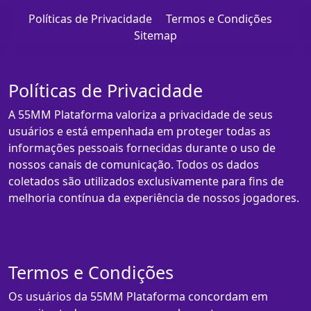
Políticas de Privacidade
Termos e Condições
Sitemap
Políticas de Privacidade
A 55MM Plataforma valoriza a privacidade de seus
usuários e está empenhada em proteger todas as
informações pessoais fornecidas durante o uso de
nossos canais de comunicação. Todos os dados
coletados são utilizados exclusivamente para fins de
melhoria contínua da experiência de nossos jogadores.
Termos e Condições
Os usuários da 55MM Plataforma concordam em