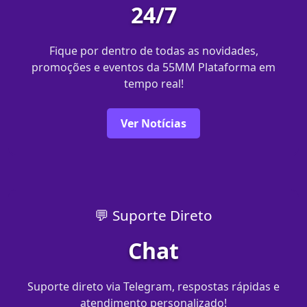
24/7
Fique por dentro de todas as novidades,
promoções e eventos da 55MM Plataforma em
tempo real!
Ver Notícias
💬 Suporte Direto
Chat
Suporte direto via Telegram, respostas rápidas e
atendimento personalizado!