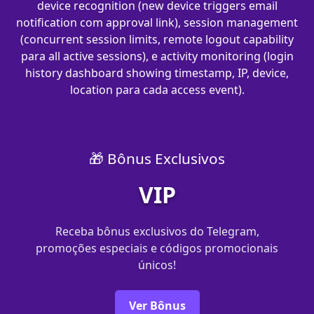
device recognition (new device triggers email
notification com approval link), session management
(concurrent session limits, remote logout capability
para all active sessions), e activity monitoring (login
history dashboard showing timestamp, IP, device,
location para cada access event).
🎁 Bônus Exclusivos
VIP
Receba bônus exclusivos do Telegram,
promoções especiais e códigos promocionais
únicos!
Ver Bônus