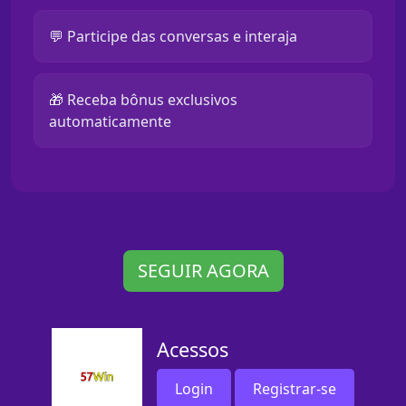
💬 Participe das conversas e interaja
🎁 Receba bônus exclusivos
automaticamente
SEGUIR AGORA
Acessos
Login
Registrar-se