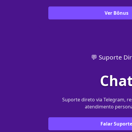
Ver Bônus
💬 Suporte Di
Cha
Suporte direto via Telegram, r
atendimento persona
Falar Suport