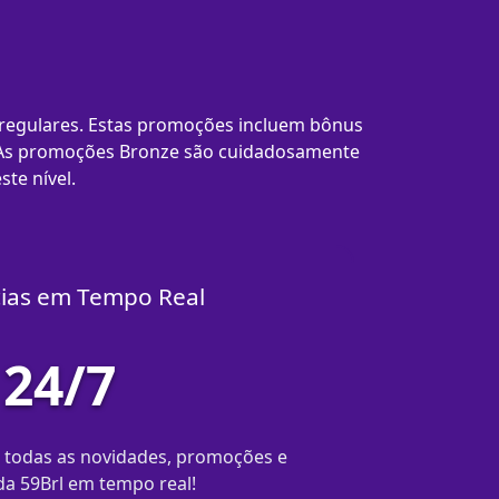
 regulares. Estas promoções incluem bônus
o. As promoções Bronze são cuidadosamente
te nível.
cias em Tempo Real
24/7
e todas as novidades, promoções e
da 59Brl em tempo real!