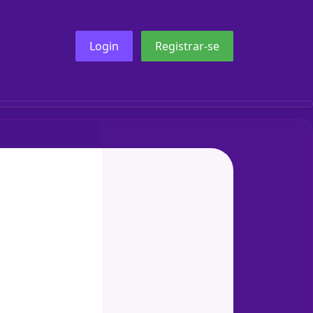
Login
Registrar-se