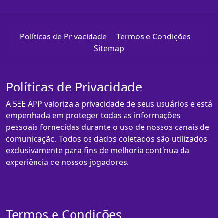
Políticas de Privacidade
Termos e Condições
Sitemap
Políticas de Privacidade
A 5EE APP valoriza a privacidade de seus usuários e está
empenhada em proteger todas as informações
pessoais fornecidas durante o uso de nossos canais de
comunicação. Todos os dados coletados são utilizados
exclusivamente para fins de melhoria contínua da
experiência de nossos jogadores.
Termos e Condições