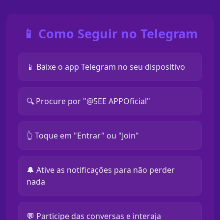
📱 Como Seguir no Telegram
📱 Baixe o app Telegram no seu dispositivo
🔍 Procure por "@5EE APPOficial"
👆 Toque em "Entrar" ou "Join"
🔔 Ative as notificações para não perder
nada
💬 Participe das conversas e interaja