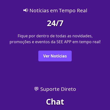
📢 Notícias em Tempo Real
24/7
Fique por dentro de todas as novidades,
promoções e eventos da 5EE APP em tempo real!
Ver Notícias
💬 Suporte Direto
Chat