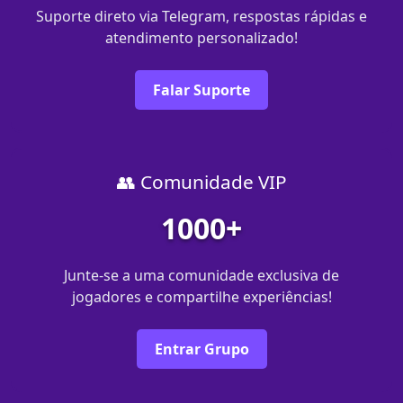
Suporte direto via Telegram, respostas rápidas e
atendimento personalizado!
Falar Suporte
👥 Comunidade VIP
1000+
Junte-se a uma comunidade exclusiva de
jogadores e compartilhe experiências!
Entrar Grupo