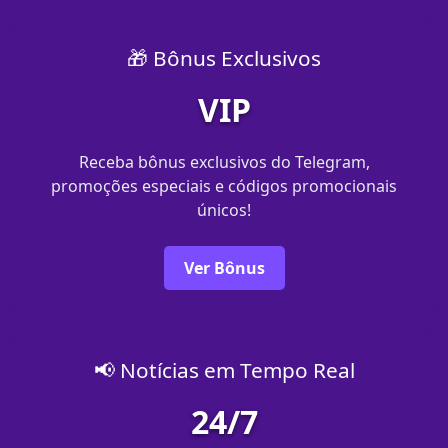
🎁 Bônus Exclusivos
VIP
Receba bônus exclusivos do Telegram,
promoções especiais e códigos promocionais
únicos!
Ver Bônus
📢 Notícias em Tempo Real
24/7