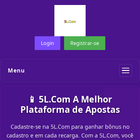
Login
Registrar-se
Menu
📱 5L.Com A Melhor
Plataforma de Apostas
Cadastre-se na 5L.Com para ganhar bônus no
cadastro e em cada recarga. Com a 5L.Com, você