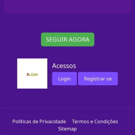
SEGUIR AGORA
Acessos
Login
Registrar-se
Políticas de Privacidade
Termos e Condições
Sitemap