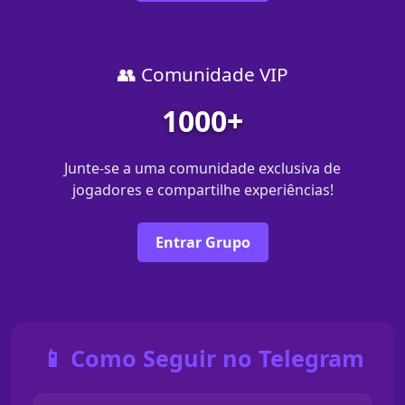
👥 Comunidade VIP
1000+
Junte-se a uma comunidade exclusiva de
jogadores e compartilhe experiências!
Entrar Grupo
📱 Como Seguir no Telegram