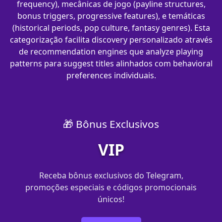
frequency), mecânicas de jogo (payline structures,
bonus triggers, progressive features), e temáticas
(historical periods, pop culture, fantasy genres). Esta
categorização facilita discovery personalizado através
de recommendation engines que analyze playing
patterns para suggest titles alinhados com behavioral
preferences individuais.
🎁 Bônus Exclusivos
VIP
Receba bônus exclusivos do Telegram,
promoções especiais e códigos promocionais
únicos!