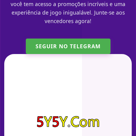
você tem acesso a promoções incríveis e uma
experiência de jogo inigualável. Junte-se aos
vencedores agora!
SEGUIR NO TELEGRAM