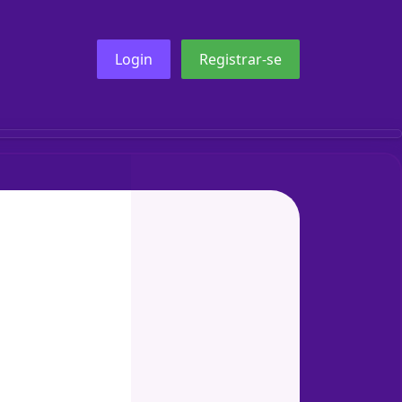
Login
Registrar-se