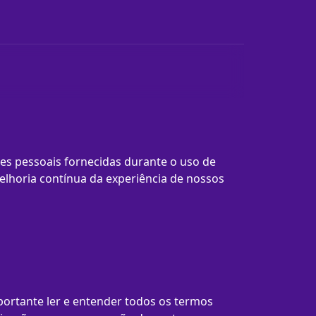
es pessoais fornecidas durante o uso de
elhoria contínua da experiência de nossos
ortante ler e entender todos os termos