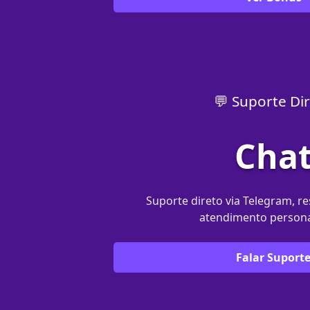
💬 Suporte Di
Cha
Suporte direto via Telegram, r
atendimento persona
Falar Suport