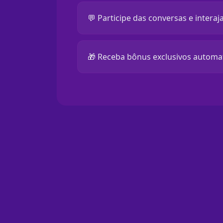
💬 Participe das conversas e interaj
🎁 Receba bônus exclusivos autom