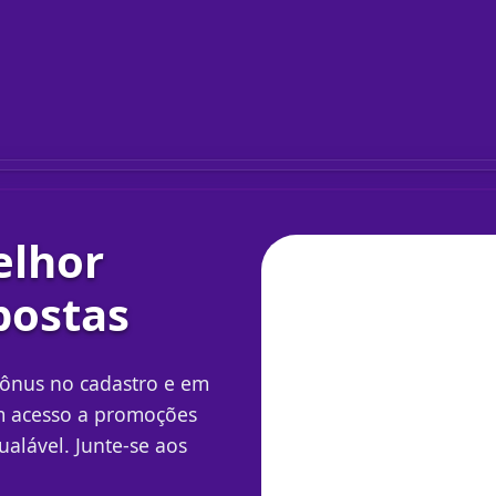
elhor
postas
ônus no cadastro e em
m acesso a promoções
ualável. Junte-se aos