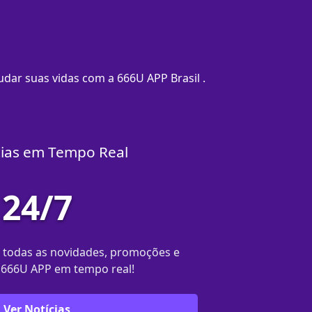
dar suas vidas com a 666U APP Brasil .
cias em Tempo Real
24/7
e todas as novidades, promoções e
 666U APP em tempo real!
Ver Notícias