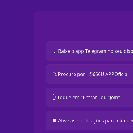
📱 Baixe o app Telegram no seu disp
🔍 Procure por "@666U APPOficial"
👆 Toque em "Entrar" ou "Join"
🔔 Ative as notificações para não p