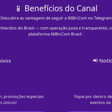
📱 Benefícios do Canal
Descubra as vantagens de seguir a 66Brl.Com no Telegram
nhecidos do Brasil — com operação justa e transparente, c
plataforma 66Brl.Com Brasil .
sivos
📢 Notí
m, promoções especiais
Fique por dentro d
s únicos!
eventos da