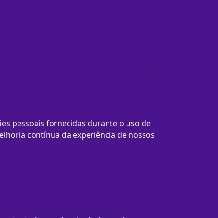
ões pessoais fornecidas durante o uso de
elhoria contínua da experiência de nossos