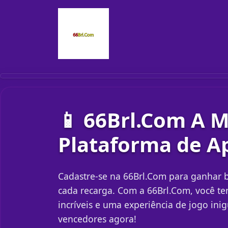
📱 66Brl.Com A 
Plataforma de A
Cadastre-se na 66Brl.Com para ganhar 
cada recarga. Com a 66Brl.Com, você t
incríveis e uma experiência de jogo inig
vencedores agora!