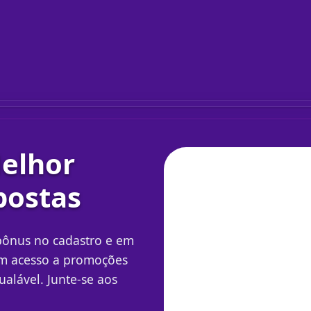
Melhor
postas
bônus no cadastro e em
em acesso a promoções
ualável. Junte-se aos