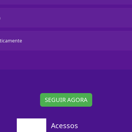
a
aticamente
SEGUIR AGORA
Acessos