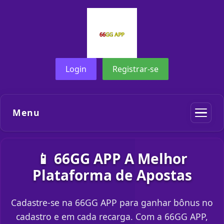
Login
Registrar-se
Menu
📱 66GG APP A Melhor
Plataforma de Apostas
Cadastre-se na 66GG APP para ganhar bônus no
cadastro e em cada recarga. Com a 66GG APP,