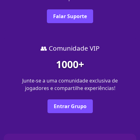
Falar Suporte
👥 Comunidade VIP
1000+
Junte-se a uma comunidade exclusiva de
jogadores e compartilhe experiências!
Entrar Grupo