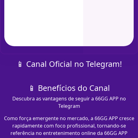
📱 Canal Oficial no Telegram!
📱 Benefícios do Canal
Descubra as vantagens de seguir a 66GG APP no
Telegram
Como força emergente no mercado, a 66GG APP cresce
rapidamente com foco profissional, tornando-se
referência no entretenimento online da 66GG APP