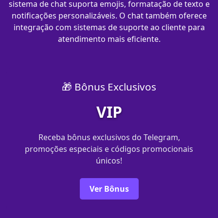
sistema de chat suporta emojis, formatação de texto e
notificações personalizáveis. O chat também oferece
integração com sistemas de suporte ao cliente para
atendimento mais eficiente.
🎁 Bônus Exclusivos
VIP
Receba bônus exclusivos do Telegram,
promoções especiais e códigos promocionais
únicos!
Ver Bônus