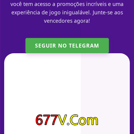
você tem acesso a promoções incríveis e uma
experiência de jogo inigualável. Junte-se aos
vencedores agora!
SEGUIR NO TELEGRAM