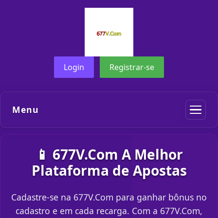
Login
Registrar-se
Menu
📱 677V.Com A Melhor
Plataforma de Apostas
Cadastre-se na 677V.Com para ganhar bônus no
cadastro e em cada recarga. Com a 677V.Com,