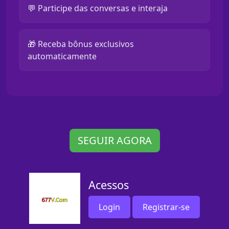
💬 Participe das conversas e interaja
🎁 Receba bônus exclusivos
automaticamente
SEGUIR AGORA
Acessos
Login
Registrar-se