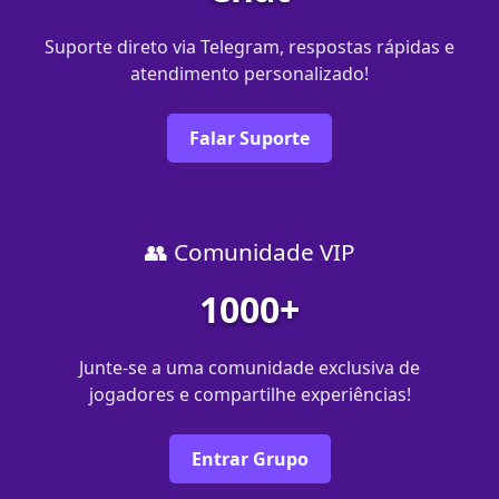
Suporte direto via Telegram, respostas rápidas e
atendimento personalizado!
Falar Suporte
👥 Comunidade VIP
1000+
Junte-se a uma comunidade exclusiva de
jogadores e compartilhe experiências!
Entrar Grupo