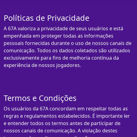
Políticas de Privacidade
A 67A valoriza a privacidade de seus usuários e está
empenhada em proteger todas as informações
pessoais fornecidas durante o uso de nossos canais de
comunicação. Todos os dados coletados são utilizados
exclusivamente para fins de melhoria contínua da
experiência de nossos jogadores.
Termos e Condições
Os usuários da 67A concordam em respeitar todas as
regras e regulamentos estabelecidos. É importante ler
e entender todos os termos antes de participar de
nossos canais de comunicação. A violação destes