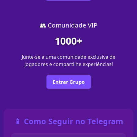
👥 Comunidade VIP
1000+
Junte-se a uma comunidade exclusiva de
jogadores e compartilhe experiências!
Entrar Grupo
📱 Como Seguir no Telegram