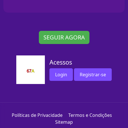
SEGUIR AGORA
Acessos
Login
Registrar-se
Políticas de Privacidade
Termos e Condições
Sitemap