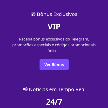
🎁 Bônus Exclusivos
VIP
Receba bônus exclusivos do Telegram,
promoções especiais e códigos promocionais
únicos!
Ver Bônus
📢 Notícias em Tempo Real
24/7