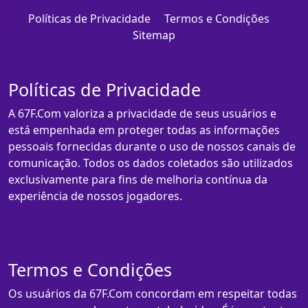
Políticas de Privacidade
Termos e Condições
Sitemap
Políticas de Privacidade
A 67F.Com valoriza a privacidade de seus usuários e
está empenhada em proteger todas as informações
pessoais fornecidas durante o uso de nossos canais de
comunicação. Todos os dados coletados são utilizados
exclusivamente para fins de melhoria contínua da
experiência de nossos jogadores.
Termos e Condições
Os usuários da 67F.Com concordam em respeitar todas