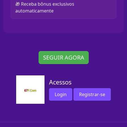
🎁 Receba bônus exclusivos
automaticamente
SEGUIR AGORA
Acessos
Login
Registrar-se