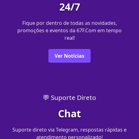
24/7
Fique por dentro de todas as novidades,
promoções e eventos da 67F.Com em tempo
real!
Ver Notícias
💬 Suporte Direto
Chat
Suporte direto via Telegram, respostas rápidas e
atendimento personalizado!