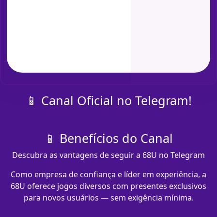
📱 Canal Oficial no Telegram!
📱 Benefícios do Canal
Descubra as vantagens de seguir a 68U no Telegram
Como empresa de confiança e líder em experiência, a
68U oferece jogos diversos com presentes exclusivos
para novos usuários — sem exigência mínima.