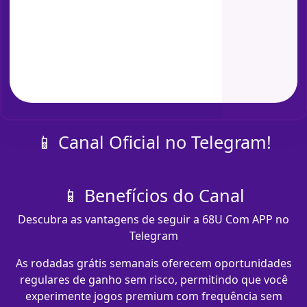
📱 Canal Oficial no Telegram!
📱 Benefícios do Canal
Descubra as vantagens de seguir a 68U Com APP no
Telegram
As rodadas grátis semanais oferecem oportunidades
regulares de ganho sem risco, permitindo que você
experimente jogos premium com frequência sem