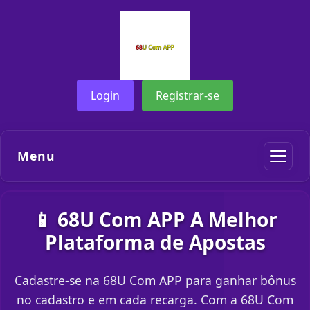
Login
Registrar-se
Menu
📱 68U Com APP A Melhor
Plataforma de Apostas
Cadastre-se na 68U Com APP para ganhar bônus
no cadastro e em cada recarga. Com a 68U Com