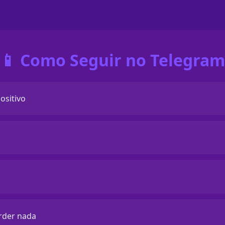
📱 Como Seguir no Telegram
ositivo
erder nada