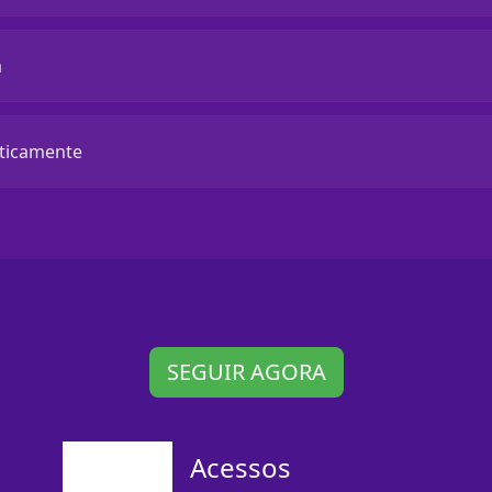
a
aticamente
SEGUIR AGORA
Acessos