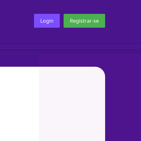
Login
Registrar-se