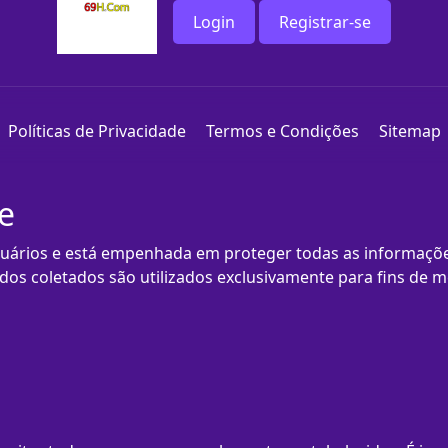
Login
Registrar-se
Políticas de Privacidade
Termos e Condições
Sitemap
de
usuários e está empenhada em proteger todas as informaçõe
os coletados são utilizados exclusivamente para fins de m