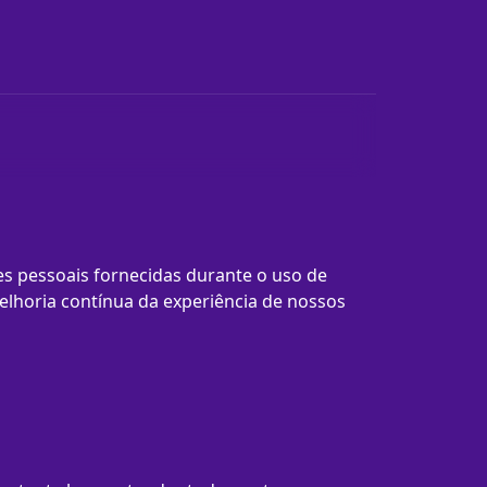
s pessoais fornecidas durante o uso de
elhoria contínua da experiência de nossos