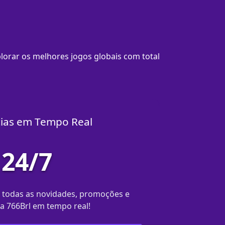
lorar os melhores jogos globais com total
cias em Tempo Real
24/7
e todas as novidades, promoções e
a 766Brl em tempo real!