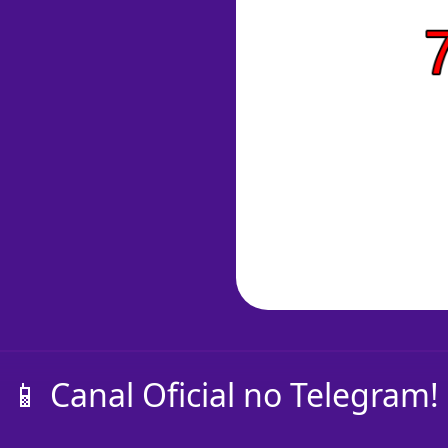
📱 Canal Oficial no Telegram!