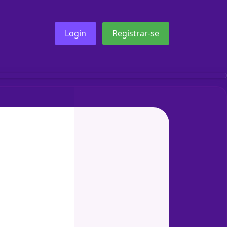
Login
Registrar-se