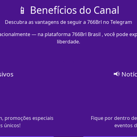
📱 Benefícios do Canal
Descubra as vantagens de seguir a 766Brl no Telegram
acionalmente — na plataforma 766Brl Brasil , você pode exp
liberdade.
sivos
📢 Notí
m, promoções especiais
Fique por dentro d
s únicos!
eventos d