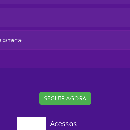
a
aticamente
SEGUIR AGORA
Acessos