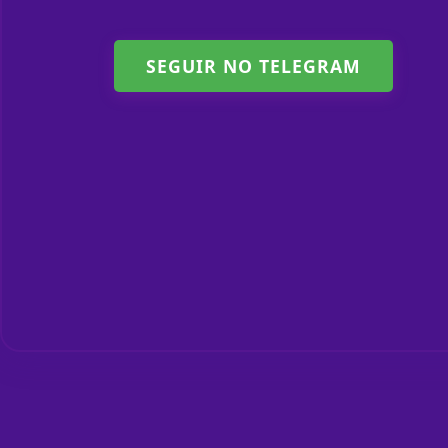
SEGUIR NO TELEGRAM