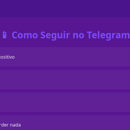
📱 Como Seguir no Telegram
ositivo
erder nada