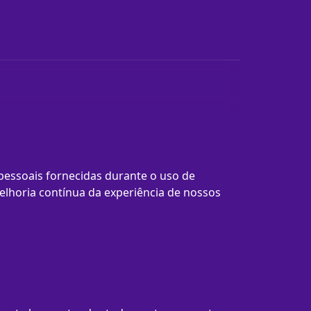
pessoais fornecidas durante o uso de
elhoria contínua da experiência de nossos