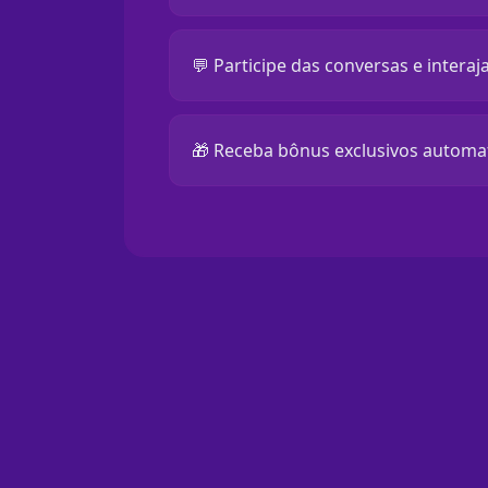
💬 Participe das conversas e interaj
🎁 Receba bônus exclusivos autom