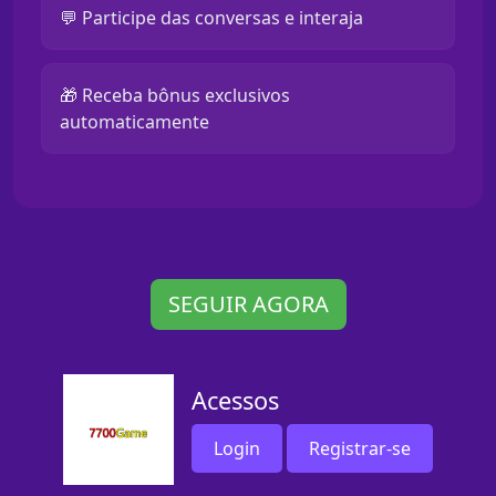
💬 Participe das conversas e interaja
🎁 Receba bônus exclusivos
automaticamente
SEGUIR AGORA
Acessos
Login
Registrar-se