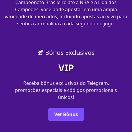
Campeonato Brasileiro até a NBA e a Liga dos
Campeões, você pode apostar em uma ampla
variedade de mercados, incluindo apostas ao vivo para
sentir a adrenalina a cada segundo do jogo.
🎁 Bônus Exclusivos
VIP
Receba bônus exclusivos do Telegram,
promoções especiais e códigos promocionais
únicos!
Ver Bônus