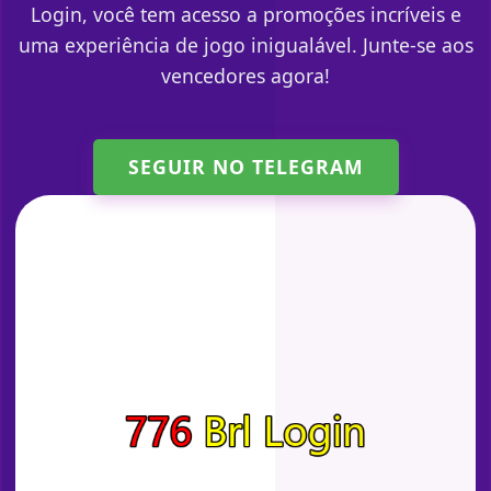
Login, você tem acesso a promoções incríveis e
uma experiência de jogo inigualável. Junte-se aos
vencedores agora!
SEGUIR NO TELEGRAM