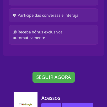
💬 Participe das conversas e interaja
🎁 Receba bônus exclusivos
automaticamente
SEGUIR AGORA
Acessos