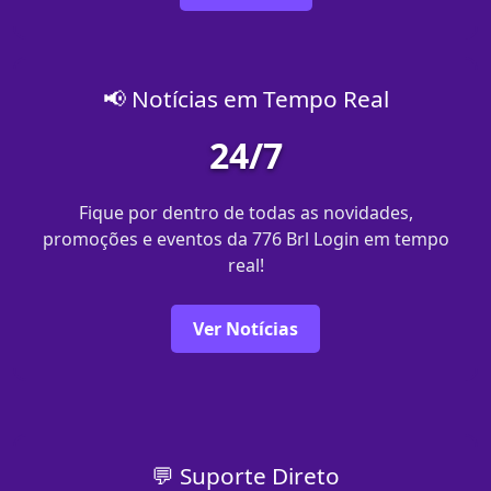
📢 Notícias em Tempo Real
24/7
Fique por dentro de todas as novidades,
promoções e eventos da 776 Brl Login em tempo
real!
Ver Notícias
💬 Suporte Direto