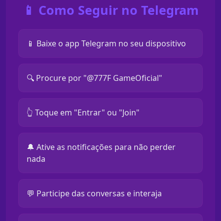
📱 Como Seguir no Telegram
📱 Baixe o app Telegram no seu dispositivo
🔍 Procure por "@777F GameOficial"
👆 Toque em "Entrar" ou "Join"
🔔 Ative as notificações para não perder
nada
💬 Participe das conversas e interaja