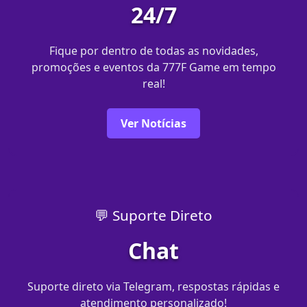
24/7
Fique por dentro de todas as novidades,
promoções e eventos da 777F Game em tempo
real!
Ver Notícias
💬 Suporte Direto
Chat
Suporte direto via Telegram, respostas rápidas e
atendimento personalizado!