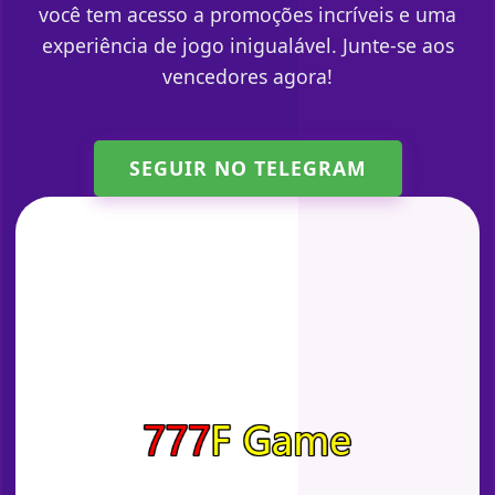
você tem acesso a promoções incríveis e uma
experiência de jogo inigualável. Junte-se aos
vencedores agora!
SEGUIR NO TELEGRAM