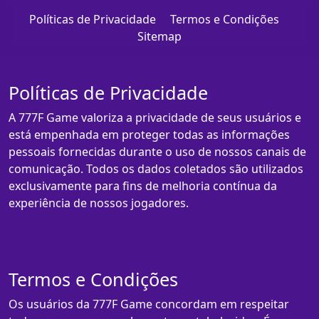
Políticas de Privacidade
Termos e Condições
Sitemap
Políticas de Privacidade
A 777F Game valoriza a privacidade de seus usuários e
está empenhada em proteger todas as informações
pessoais fornecidas durante o uso de nossos canais de
comunicação. Todos os dados coletados são utilizados
exclusivamente para fins de melhoria contínua da
experiência de nossos jogadores.
Termos e Condições
Os usuários da 777F Game concordam em respeitar