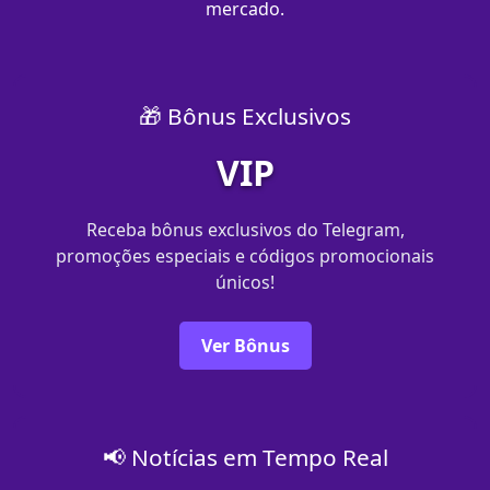
mercado.
🎁 Bônus Exclusivos
VIP
Receba bônus exclusivos do Telegram,
promoções especiais e códigos promocionais
únicos!
Ver Bônus
📢 Notícias em Tempo Real