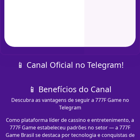
📱 Canal Oficial no Telegram!
📱 Benefícios do Canal
Descubra as vantagens de seguir a 777F Game no
Telegram
Como plataforma líder de cassino e entretenimento, a
777F Game estabeleceu padrões no setor — a 777F
Game Brasil se destaca por tecnologia e conquistas de