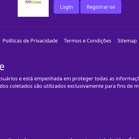
Login
Registrar-se
Políticas de Privacidade
Termos e Condições
Sitemap
de
 usuários e está empenhada em proteger todas as informaçõ
os coletados são utilizados exclusivamente para fins de m