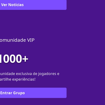
Ver Notícias
Comunidade VIP
1000+
unidade exclusiva de jogadores e
rtilhe experiências!
Entrar Grupo