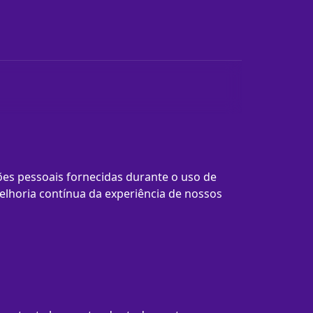
es pessoais fornecidas durante o uso de
elhoria contínua da experiência de nossos