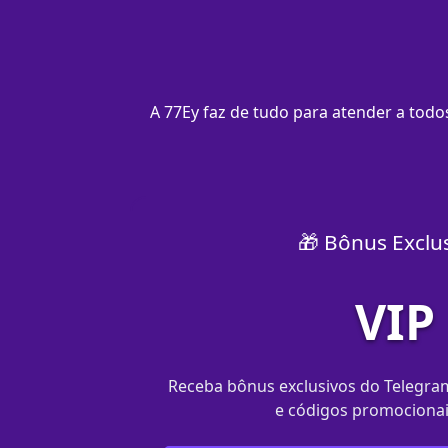
A 77Ey faz de tudo para atender a todos
🎁 Bônus Exclu
VIP
Receba bônus exclusivos do Telegra
e códigos promocionai