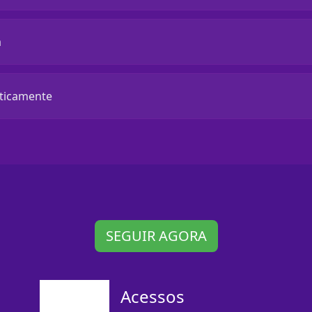
a
aticamente
SEGUIR AGORA
Acessos