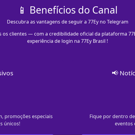
📱 Benefícios do Canal
Descubra as vantagens de seguir a 77Ey no Telegram
 os clientes — com a credibilidade oficial da plataforma 77
experiência de login na 77Ey Brasil !
sivos
📢 Notí
m, promoções especiais
Fique por dentro d
s únicos!
eventos 