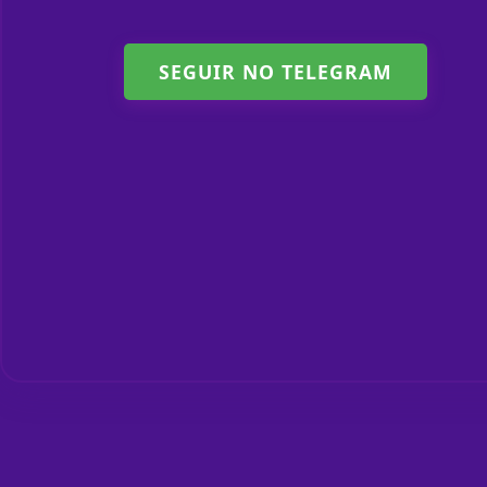
SEGUIR NO TELEGRAM