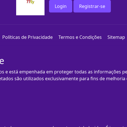
Login
Registrar-se
Políticas de Privacidade
Termos e Condições
Sitemap
de
rios e está empenhada em proteger todas as informações p
tados são utilizados exclusivamente para fins de melhoria