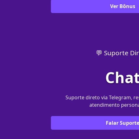
Ver Bônus
💬 Suporte Di
Cha
Suporte direto via Telegram, r
atendimento persona
Falar Suport