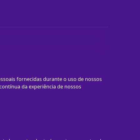
essoais fornecidas durante o uso de nossos
 contínua da experiência de nossos