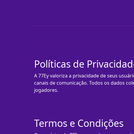
Políticas de Privacida
A 77Ey valoriza a privacidade de seus usuá
canais de comunicação. Todos os dados cole
jogadores.
Termos e Condições