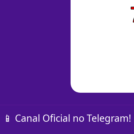
📱 Canal Oficial no Telegram!