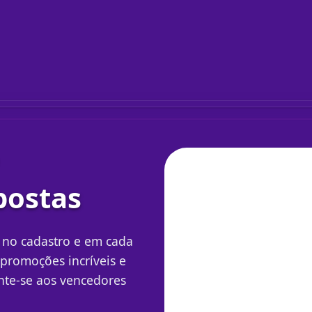
postas
 no cadastro e em cada
 promoções incríveis e
unte-se aos vencedores