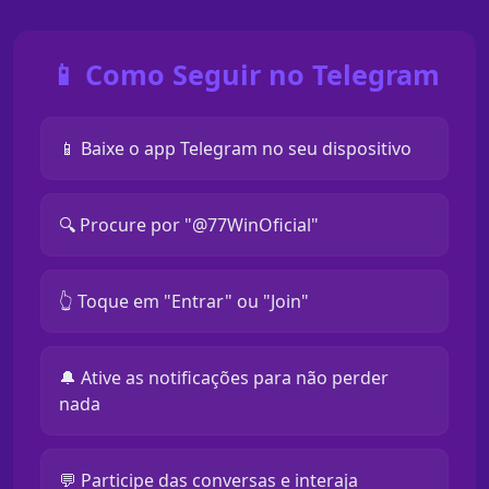
📱 Como Seguir no Telegram
📱 Baixe o app Telegram no seu dispositivo
🔍 Procure por "@77WinOficial"
👆 Toque em "Entrar" ou "Join"
🔔 Ative as notificações para não perder
nada
💬 Participe das conversas e interaja