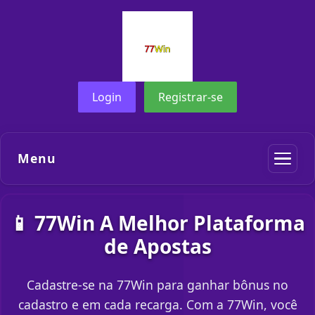
Login
Registrar-se
Menu
📱 77Win A Melhor Plataforma
de Apostas
Cadastre-se na 77Win para ganhar bônus no
cadastro e em cada recarga. Com a 77Win, você